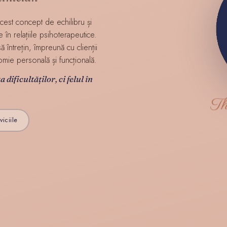
cest concept de echilibru și
 în relațiile psihoterapeutice.
 întrețin, împreună cu clienții
omie personală și funcțională.
dificultăților, ci felul în
Th
iciile