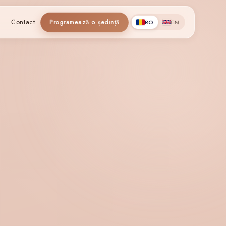
e
Contact
Programează o ședință
RO
EN