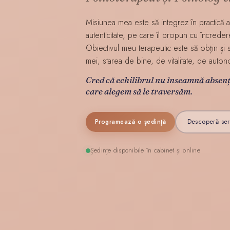
Misiunea mea este să integrez în practică a
autenticitate, pe care îl propun cu încredere
Obiectivul meu terapeutic este să obțin și să
mei, starea de bine, de vitalitate, de auton
Cred că echilibrul nu înseamnă absența 
care alegem să le traversăm.
Descoperă serv
Programează o ședință
Ședințe disponibile în cabinet și online