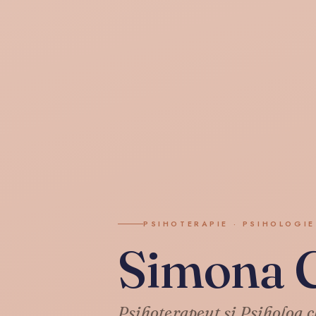
PSIHOTERAPIE · PSIHOLOGIE
Simona C
Psihoterapeut și Psiholog c