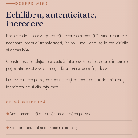
DESPRE MINE
Echilibru, autenticitate,
încredere
Pornesc de la convingerea că fiecare om poartă în sine resursele
necesare propriei transformări, iar rolul meu este să le fac vizibile
și accesibile.
Construiesc o relație terapeutică întemeiată pe încredere, în care te
poți arăta exact așa cum ești, fără teama de a fi judecat.
Lucrez cu acceptare, compasiune și respect pentru demnitatea și
identitatea celui din fața mea.
CE MĂ GHIDEAZĂ
Angajament față de bunăstarea fiecărei persoane
◆
Echilibru asumat și demonstrat în relație
◆