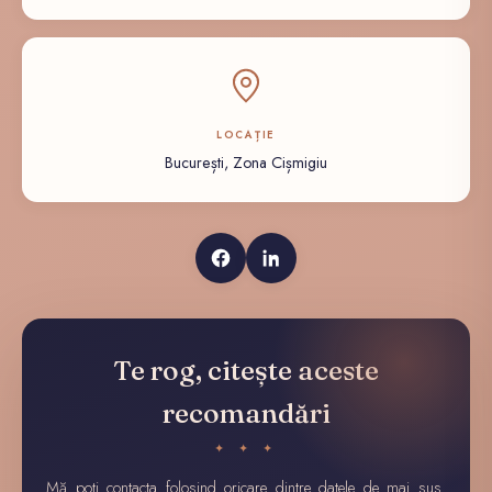
LOCAȚIE
București, Zona Cișmigiu
Te rog, citește aceste
recomandări
✦ ✦ ✦
Mă poți contacta folosind oricare dintre datele de mai sus.