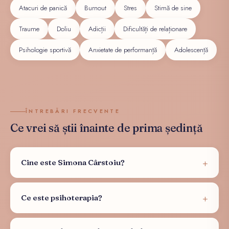
Atacuri de panică
Burnout
Stres
Stimă de sine
Traume
Doliu
Adicții
Dificultăți de relaționare
Psihologie sportivă
Anxietate de performanță
Adolescență
ÎNTREBĂRI FRECVENTE
Ce vrei să știi înainte de prima ședință
Cine este Simona Cârstoiu?
Ce este psihoterapia?