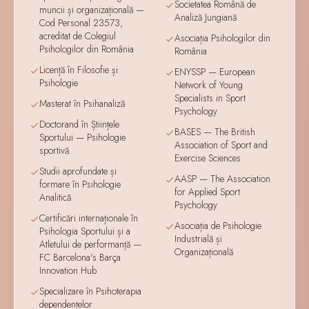
Societatea Română de
muncii și organizațională —
Analiză Jungiană
Cod Personal 23573,
acreditat de Colegiul
Asociația Psihologilor din
Psihologilor din România
România
Licență în Filosofie și
ENYSSP — European
Psihologie
Network of Young
Specialists in Sport
Masterat în Psihanaliză
Psychology
Doctorand în Științele
BASES — The British
Sportului — Psihologie
Association of Sport and
sportivă
Exercise Sciences
Studii aprofundate și
AASP — The Association
formare în Psihologie
for Applied Sport
Analitică
Psychology
Certificări internaționale în
Asociația de Psihologie
Psihologia Sportului și a
Industrială și
Atletului de performanță —
Organizațională
FC Barcelona's Barça
Innovation Hub
Specializare în Psihoterapia
dependențelor