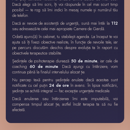
Dacă alegi să îmi scrii, îți voi răspunde în cel mai scurt timp
posibil — te rog să îmi indici în mesaj numele și numărul tău
de telefon.
Dacă ai nevoie de asistență de urgență, sună mai întâi la
112
sau adresează-te celei mai apropiate Camere de Gardă.
Odată ajuns(ă) în cabinet, tu stabilești agenda. La început te voi
ajuta să îți fixezi obiective realiste, în funcție de nevoile tale, iar
pe parcurs discutăm deschis despre evoluția ta în raport cu
obiectivele terapeutice stabilite.
Ședințele de psihoterapie durează
50 de minute
, iar cele de
coaching
60 de minute
. Dacă ajungi cu întârziere, vom
continua până la finalul intervalului alocat ție.
Nu percep taxă pentru ședințele anulate dacă acestea sunt
notificate cu cel puțin
24 de ore
în avans. În lipsa notificării,
ședința se achită integral — fac excepție urgențele medicale.
Dacă anularea sau întârzierea îmi este imputabilă, voi
compensa timpul alocat ție, astfel încât terapia ta să nu fie
afectată.