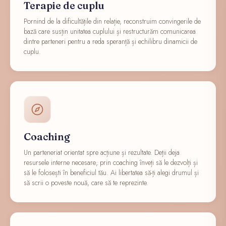
Terapie de cuplu
Pornind de la dificultățile din relație, reconstruim convingerile de
bază care susțin unitatea cuplului și restructurăm comunicarea
dintre parteneri pentru a reda speranță și echilibru dinamicii de
cuplu.
Coaching
Un parteneriat orientat spre acțiune și rezultate. Deții deja
resursele interne necesare; prin coaching înveți să le dezvolți și
să le folosești în beneficiul tău. Ai libertatea să-ți alegi drumul și
să scrii o poveste nouă, care să te reprezinte.