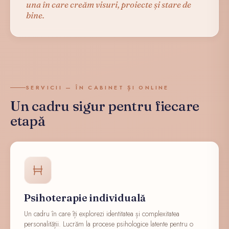
una în care creăm visuri, proiecte și stare de
bine.
SERVICII — ÎN CABINET ȘI ONLINE
Un cadru sigur pentru fiecare
etapă
Psihoterapie individuală
Un cadru în care îți explorezi identitatea și complexitatea
personalității. Lucrăm la procese psihologice latente pentru o