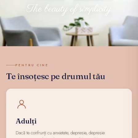
The beauty of simplicity
PENTRU CINE
Te însoțesc pe drumul tău
Adulți
Dacă te confrunți cu anxietate, depresie, depresie