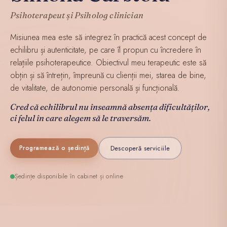
Psihoterapeut și Psiholog clinician
Misiunea mea este să integrez în practică acest concept de
echilibru și autenticitate, pe care îl propun cu încredere în
relațiile psihoterapeutice. Obiectivul meu terapeutic este să
obțin și să întrețin, împreună cu clienții mei, starea de bine,
de vitalitate, de autonomie personală și funcțională.
Cred că echilibrul nu înseamnă absența dificultăților,
ci felul în care alegem să le traversăm.
Descoperă serviciile
Programează o ședință
Ședințe disponibile în cabinet și online