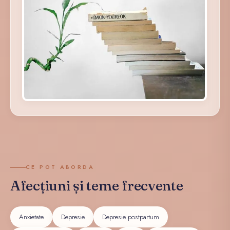
CE POT ABORDA
Afecțiuni și teme frecvente
Anxietate
Depresie
Depresie postpartum