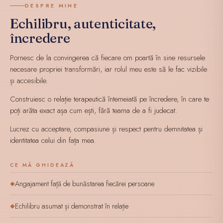
DESPRE MINE
Echilibru, autenticitate,
încredere
Pornesc de la convingerea că fiecare om poartă în sine resursele
necesare propriei transformări, iar rolul meu este să le fac vizibile
și accesibile.
Construiesc o relație terapeutică întemeiată pe încredere, în care te
poți arăta exact așa cum ești, fără teama de a fi judecat.
Lucrez cu acceptare, compasiune și respect pentru demnitatea și
identitatea celui din fața mea.
CE MĂ GHIDEAZĂ
Angajament față de bunăstarea fiecărei persoane
◆
Echilibru asumat și demonstrat în relație
◆