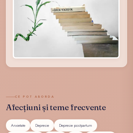
CE POT ABORDA
Afecțiuni și teme frecvente
Anxietate
Depresie
Depresie postpartum