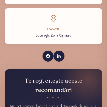
LOCAȚIE
București, Zona Cișmigiu
Te rog, citește aceste
recomandări
✦ ✦ ✦
Mă poți contacta folosind oricare dintre datele de mai sus.