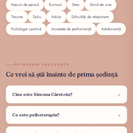
Atacuri de panică
Burnout
Stres
Stimă de sine
Traume
Doliu
Adicții
Dificultăți de relaționare
Psihologie sportivă
Anxietate de performanță
Adolescență
ÎNTREBĂRI FRECVENTE
Ce vrei să știi înainte de prima ședință
Cine este Simona Cârstoiu?
Ce este psihoterapia?