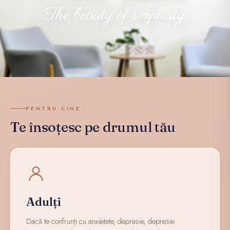
The beauty of simplicity
PENTRU CINE
Te însoțesc pe drumul tău
Adulți
Dacă te confrunți cu anxietate, depresie, depresie