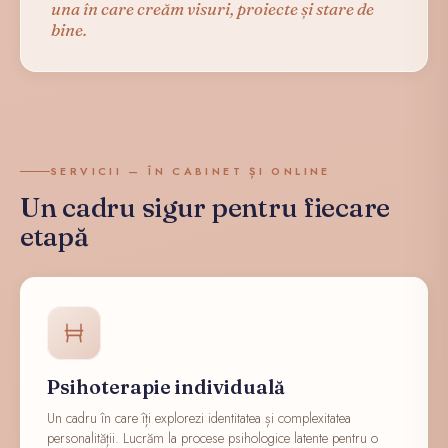
una în care creăm visuri, proiecte și stare de
bine.
SERVICII — ÎN CABINET ȘI ONLINE
Un cadru sigur pentru fiecare
etapă
Psihoterapie individuală
Un cadru în care îți explorezi identitatea și complexitatea
personalității. Lucrăm la procese psihologice latente pentru o