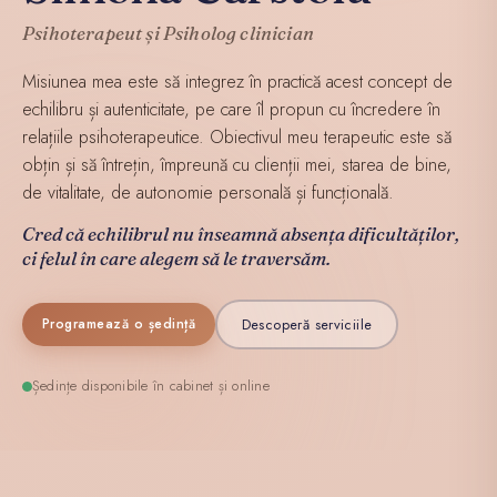
Psihoterapeut și Psiholog clinician
Misiunea mea este să integrez în practică acest concept de
echilibru și autenticitate, pe care îl propun cu încredere în
relațiile psihoterapeutice. Obiectivul meu terapeutic este să
obțin și să întrețin, împreună cu clienții mei, starea de bine,
de vitalitate, de autonomie personală și funcțională.
Cred că echilibrul nu înseamnă absența dificultăților,
ci felul în care alegem să le traversăm.
Descoperă serviciile
Programează o ședință
Ședințe disponibile în cabinet și online