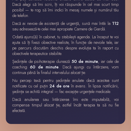
Dacă alegi să îmi scrii, îți voi răspunde în cel mai scurt timp
posibil — te rog să îmi indici în mesaj numele și numărul tău
de telefon.
Dacă ai nevoie de asistență de urgență, sună mai întâi la
112
sau adresează-te celei mai apropiate Camere de Gardă.
Odată ajuns(ă) în cabinet, tu stabilești agenda. La început te voi
ajuta să îți fixezi obiective realiste, în funcție de nevoile tale, iar
pe parcurs discutăm deschis despre evoluția ta în raport cu
obiectivele terapeutice stabilite.
Ședințele de psihoterapie durează
50 de minute
, iar cele de
coaching
60 de minute
. Dacă ajungi cu întârziere, vom
continua până la finalul intervalului alocat ție.
Nu percep taxă pentru ședințele anulate dacă acestea sunt
notificate cu cel puțin
24 de ore
în avans. În lipsa notificării,
ședința se achită integral — fac excepție urgențele medicale.
Dacă anularea sau întârzierea îmi este imputabilă, voi
compensa timpul alocat ție, astfel încât terapia ta să nu fie
afectată.