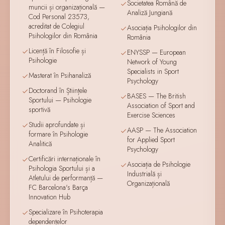
Societatea Română de
muncii și organizațională —
Analiză Jungiană
Cod Personal 23573,
acreditat de Colegiul
Asociația Psihologilor din
Psihologilor din România
România
Licență în Filosofie și
ENYSSP — European
Psihologie
Network of Young
Specialists in Sport
Masterat în Psihanaliză
Psychology
Doctorand în Științele
BASES — The British
Sportului — Psihologie
Association of Sport and
sportivă
Exercise Sciences
Studii aprofundate și
AASP — The Association
formare în Psihologie
for Applied Sport
Analitică
Psychology
Certificări internaționale în
Asociația de Psihologie
Psihologia Sportului și a
Industrială și
Atletului de performanță —
Organizațională
FC Barcelona's Barça
Innovation Hub
Specializare în Psihoterapia
dependențelor