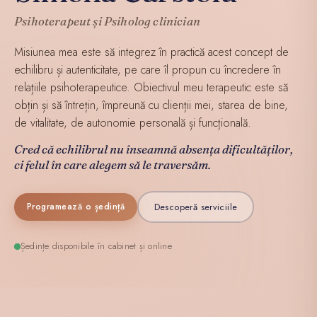
Psihoterapeut și Psiholog clinician
Misiunea mea este să integrez în practică acest concept de
echilibru și autenticitate, pe care îl propun cu încredere în
relațiile psihoterapeutice. Obiectivul meu terapeutic este să
obțin și să întrețin, împreună cu clienții mei, starea de bine,
de vitalitate, de autonomie personală și funcțională.
Cred că echilibrul nu înseamnă absența dificultăților,
ci felul în care alegem să le traversăm.
Descoperă serviciile
Programează o ședință
Ședințe disponibile în cabinet și online