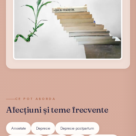
CE POT ABORDA
Afecțiuni și teme frecvente
Anxietate
Depresie
Depresie postpartum