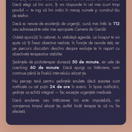
Dacă alegi să îmi scrii, îți voi răspunde în cel mai scurt timp
posibil — te rog să îmi indici în mesaj numele și numărul tău
de telefon.
Dacă ai nevoie de asistență de urgență, sună mai întâi la
112
sau adresează-te celei mai apropiate Camere de Gardă.
Odată ajuns(ă) în cabinet, tu stabilești agenda. La început te voi
ajuta să îți fixezi obiective realiste, în funcție de nevoile tale, iar
pe parcurs discutăm deschis despre evoluția ta în raport cu
obiectivele terapeutice stabilite.
Ședințele de psihoterapie durează
50 de minute
, iar cele de
coaching
60 de minute
. Dacă ajungi cu întârziere, vom
continua până la finalul intervalului alocat ție.
Nu percep taxă pentru ședințele anulate dacă acestea sunt
notificate cu cel puțin
24 de ore
în avans. În lipsa notificării,
ședința se achită integral — fac excepție urgențele medicale.
Dacă anularea sau întârzierea îmi este imputabilă, voi
compensa timpul alocat ție, astfel încât terapia ta să nu fie
afectată.