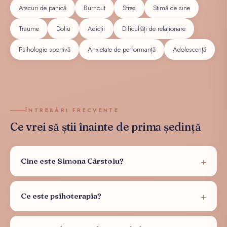
Atacuri de panică
Burnout
Stres
Stimă de sine
Traume
Doliu
Adicții
Dificultăți de relaționare
Psihologie sportivă
Anxietate de performanță
Adolescență
ÎNTREBĂRI FRECVENTE
Ce vrei să știi înainte de prima ședință
Cine este Simona Cârstoiu?
Ce este psihoterapia?