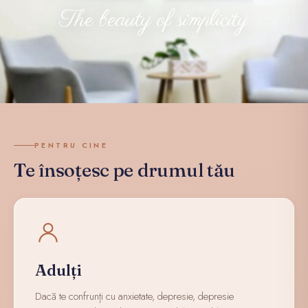
The beauty of simplicity
PENTRU CINE
Te însoțesc pe drumul tău
Adulți
Dacă te confrunți cu anxietate, depresie, depresie