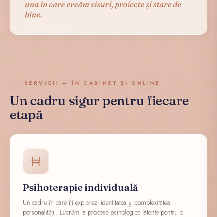
una în care creăm visuri, proiecte și stare de
bine.
SERVICII — ÎN CABINET ȘI ONLINE
Un cadru sigur pentru fiecare
etapă
Psihoterapie individuală
Un cadru în care îți explorezi identitatea și complexitatea
personalității. Lucrăm la procese psihologice latente pentru o