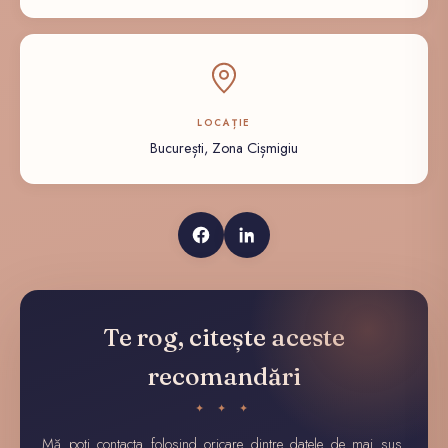
LOCAȚIE
București, Zona Cișmigiu
Te rog, citește aceste
recomandări
✦ ✦ ✦
Mă poți contacta folosind oricare dintre datele de mai sus.