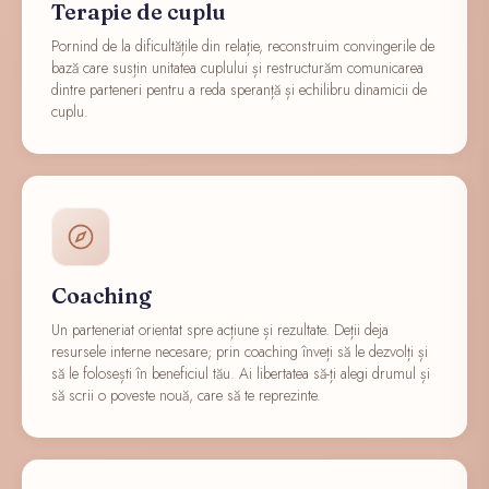
Terapie de cuplu
Pornind de la dificultățile din relație, reconstruim convingerile de
bază care susțin unitatea cuplului și restructurăm comunicarea
dintre parteneri pentru a reda speranță și echilibru dinamicii de
cuplu.
Coaching
Un parteneriat orientat spre acțiune și rezultate. Deții deja
resursele interne necesare; prin coaching înveți să le dezvolți și
să le folosești în beneficiul tău. Ai libertatea să-ți alegi drumul și
să scrii o poveste nouă, care să te reprezinte.