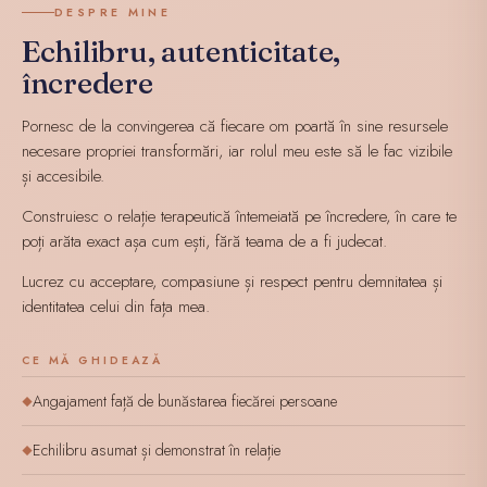
DESPRE MINE
Echilibru, autenticitate,
încredere
Pornesc de la convingerea că fiecare om poartă în sine resursele
necesare propriei transformări, iar rolul meu este să le fac vizibile
și accesibile.
Construiesc o relație terapeutică întemeiată pe încredere, în care te
poți arăta exact așa cum ești, fără teama de a fi judecat.
Lucrez cu acceptare, compasiune și respect pentru demnitatea și
identitatea celui din fața mea.
CE MĂ GHIDEAZĂ
Angajament față de bunăstarea fiecărei persoane
◆
Echilibru asumat și demonstrat în relație
◆