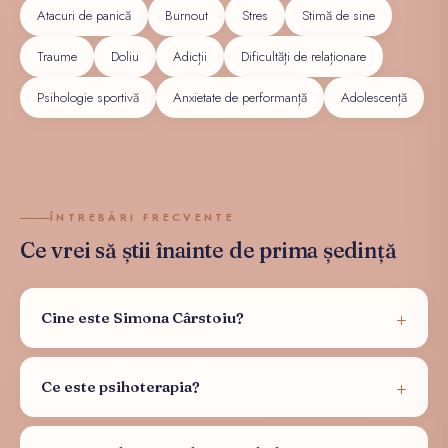
Atacuri de panică
Burnout
Stres
Stimă de sine
Traume
Doliu
Adicții
Dificultăți de relaționare
Psihologie sportivă
Anxietate de performanță
Adolescență
ÎNTREBĂRI FRECVENTE
Ce vrei să știi înainte de prima ședință
Cine este Simona Cârstoiu?
Ce este psihoterapia?