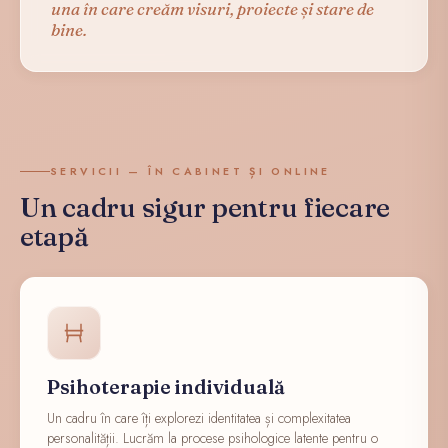
una în care creăm visuri, proiecte și stare de
bine.
SERVICII — ÎN CABINET ȘI ONLINE
Un cadru sigur pentru fiecare
etapă
Psihoterapie individuală
Un cadru în care îți explorezi identitatea și complexitatea
personalității. Lucrăm la procese psihologice latente pentru o