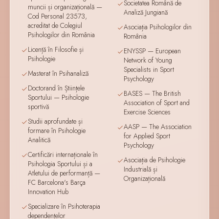
Societatea Română de
muncii și organizațională —
Analiză Jungiană
Cod Personal 23573,
acreditat de Colegiul
Asociația Psihologilor din
Psihologilor din România
România
Licență în Filosofie și
ENYSSP — European
Psihologie
Network of Young
Specialists in Sport
Masterat în Psihanaliză
Psychology
Doctorand în Științele
BASES — The British
Sportului — Psihologie
Association of Sport and
sportivă
Exercise Sciences
Studii aprofundate și
AASP — The Association
formare în Psihologie
for Applied Sport
Analitică
Psychology
Certificări internaționale în
Asociația de Psihologie
Psihologia Sportului și a
Industrială și
Atletului de performanță —
Organizațională
FC Barcelona's Barça
Innovation Hub
Specializare în Psihoterapia
dependențelor