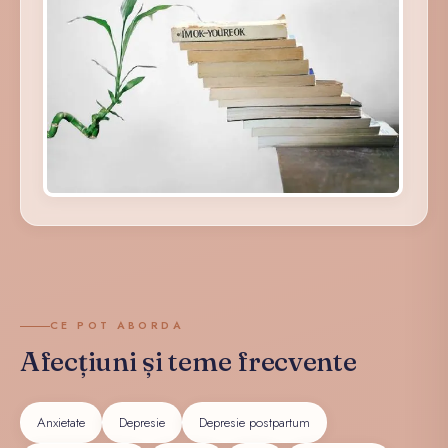
CE POT ABORDA
Afecțiuni și teme frecvente
Anxietate
Depresie
Depresie postpartum