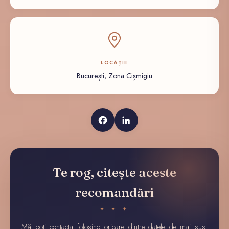
LOCAȚIE
București, Zona Cișmigiu
Te rog, citește aceste
recomandări
✦ ✦ ✦
Mă poți contacta folosind oricare dintre datele de mai sus.