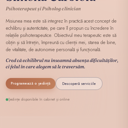
Psihoterapeut și Psiholog clinician
Misiunea mea este să integrez în practică acest concept de
echilibru și autenticitate, pe care îl propun cu încredere în
relațiile psihoterapeutice. Obiectivul meu terapeutic este să
obțin și să întrețin, împreună cu clienții mei, starea de bine,
de vitalitate, de autonomie personală și funcțională.
Cred că echilibrul nu înseamnă absența dificultăților,
ci felul în care alegem să le traversăm.
Descoperă serviciile
Programează o ședință
Ședințe disponibile în cabinet și online