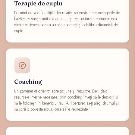
Terapie de cuplu
Pornind de la dificultățile din relație, reconstruim convingerile de
bază care susțin unitatea cuplului și restructurăm comunicarea
dintre parteneri pentru a reda speranță și echilibru dinamicii de
cuplu.
Coaching
Un parteneriat orientat spre acțiune și rezultate. Deții deja
resursele interne necesare; prin coaching înveți să le dezvolți și
să le folosești în beneficiul tău. Ai libertatea să-ți alegi drumul și
să scrii o poveste nouă, care să te reprezinte.