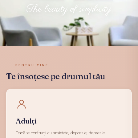
The beauty of simplicity
PENTRU CINE
Te însoțesc pe drumul tău
Adulți
Dacă te confrunți cu anxietate, depresie, depresie