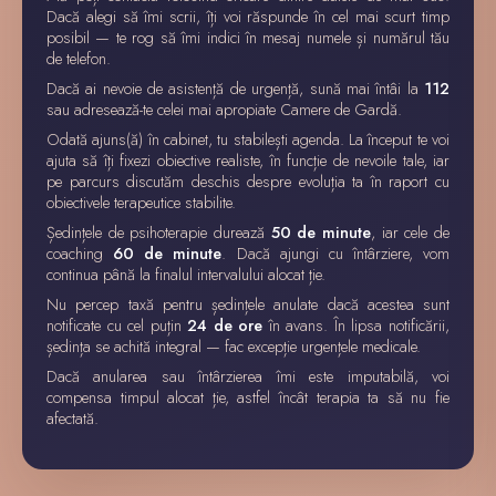
Dacă alegi să îmi scrii, îți voi răspunde în cel mai scurt timp
posibil — te rog să îmi indici în mesaj numele și numărul tău
de telefon.
Dacă ai nevoie de asistență de urgență, sună mai întâi la
112
sau adresează-te celei mai apropiate Camere de Gardă.
Odată ajuns(ă) în cabinet, tu stabilești agenda. La început te voi
ajuta să îți fixezi obiective realiste, în funcție de nevoile tale, iar
pe parcurs discutăm deschis despre evoluția ta în raport cu
obiectivele terapeutice stabilite.
Ședințele de psihoterapie durează
50 de minute
, iar cele de
coaching
60 de minute
. Dacă ajungi cu întârziere, vom
continua până la finalul intervalului alocat ție.
Nu percep taxă pentru ședințele anulate dacă acestea sunt
notificate cu cel puțin
24 de ore
în avans. În lipsa notificării,
ședința se achită integral — fac excepție urgențele medicale.
Dacă anularea sau întârzierea îmi este imputabilă, voi
compensa timpul alocat ție, astfel încât terapia ta să nu fie
afectată.