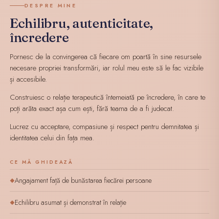
DESPRE MINE
Echilibru, autenticitate,
încredere
Pornesc de la convingerea că fiecare om poartă în sine resursele
necesare propriei transformări, iar rolul meu este să le fac vizibile
și accesibile.
Construiesc o relație terapeutică întemeiată pe încredere, în care te
poți arăta exact așa cum ești, fără teama de a fi judecat.
Lucrez cu acceptare, compasiune și respect pentru demnitatea și
identitatea celui din fața mea.
CE MĂ GHIDEAZĂ
Angajament față de bunăstarea fiecărei persoane
◆
Echilibru asumat și demonstrat în relație
◆